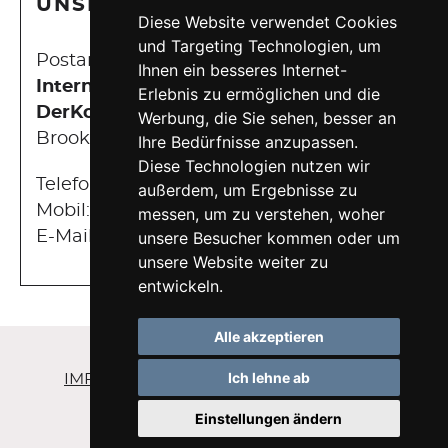
UNSERE KONTAKTDATEN
Diese Website verwendet Cookies
und Targeting Technologien, um
Postanschrift:
Ihnen ein besseres Internet-
Internetagentur Hamburg |
Erlebnis zu ermöglichen und die
DerKonfigurator
Werbung, die Sie sehen, besser an
Brooktorkai 5, 3. Boden | 20457 Hamburg
Ihre Bedürfnisse anzupassen.
Diese Technologien nutzen wir
Telefon:
+49 40 675 843 66
außerdem, um Ergebnisse zu
Mobil:
+49 151 22 32 48 58
messen, um zu verstehen, woher
E-Mail:
service@derkonfigurator.de
unsere Besucher kommen oder um
unsere Website weiter zu
entwickeln.
Alle akzeptieren
Ich lehne ab
IMPRESSUM
DATENSCHUTZ
SITEMAP
COOKIEEINSTELLUNGEN
Einstellungen ändern
Nehmen Sie Kontakt mit uns auf