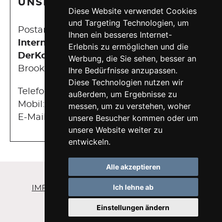
UNSERE KONTAKTDATEN
Diese Website verwendet Cookies
und Targeting Technologien, um
Postanschrift:
Ihnen ein besseres Internet-
Internetagentur Hamburg |
Erlebnis zu ermöglichen und die
DerKonfigurator
Werbung, die Sie sehen, besser an
Brooktorkai 5, 3. Boden | 20457 Hamburg
Ihre Bedürfnisse anzupassen.
Diese Technologien nutzen wir
Telefon:
+49 40 675 843 66
außerdem, um Ergebnisse zu
Mobil:
+49 151 22 32 48 58
messen, um zu verstehen, woher
E-Mail:
service@derkonfigurator.de
unsere Besucher kommen oder um
unsere Website weiter zu
entwickeln.
Alle akzeptieren
Ich lehne ab
IMPRESSUM
DATENSCHUTZ
SITEMAP
COOKIEEINSTELLUNGEN
Einstellungen ändern
Nehmen Sie Kontakt mit uns auf