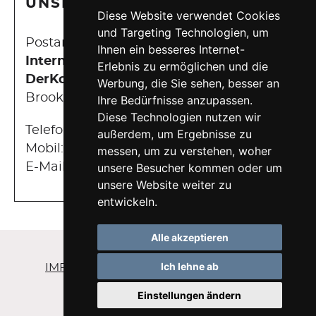
UNSERE KONTAKTDATEN
Diese Website verwendet Cookies
und Targeting Technologien, um
Postanschrift:
Ihnen ein besseres Internet-
Internetagentur Hamburg |
Erlebnis zu ermöglichen und die
DerKonfigurator
Werbung, die Sie sehen, besser an
Brooktorkai 5, 3. Boden | 20457 Hamburg
Ihre Bedürfnisse anzupassen.
Diese Technologien nutzen wir
Telefon:
+49 40 675 843 66
außerdem, um Ergebnisse zu
Mobil:
+49 151 22 32 48 58
messen, um zu verstehen, woher
E-Mail:
service@derkonfigurator.de
unsere Besucher kommen oder um
unsere Website weiter zu
entwickeln.
Alle akzeptieren
Ich lehne ab
IMPRESSUM
DATENSCHUTZ
SITEMAP
COOKIEEINSTELLUNGEN
Einstellungen ändern
Nehmen Sie Kontakt mit uns auf